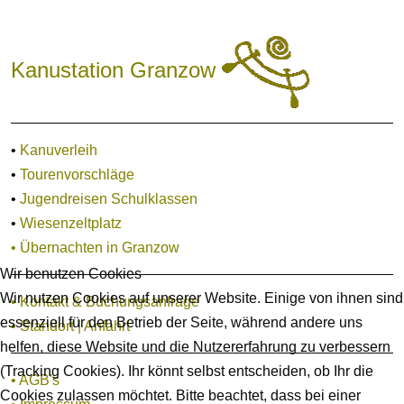
Kanustation Granzow
•
Kanuverleih
•
Tourenvorschläge
•
Jugendreisen Schulklassen
•
Wiesenzeltplatz
•
Übernachten in Granzow
Wir benutzen Cookies
Wir nutzen Cookies auf unserer Website. Einige von ihnen sind
•
Kontakt & Buchungsanfrage
essenziell für den Betrieb der Seite, während andere uns
• Standort | Anfahrt
helfen, diese Website und die Nutzererfahrung zu verbessern
(Tracking Cookies). Ihr könnt selbst entscheiden, ob Ihr die
•
AGB's
Cookies zulassen möchtet. Bitte beachtet, dass bei einer